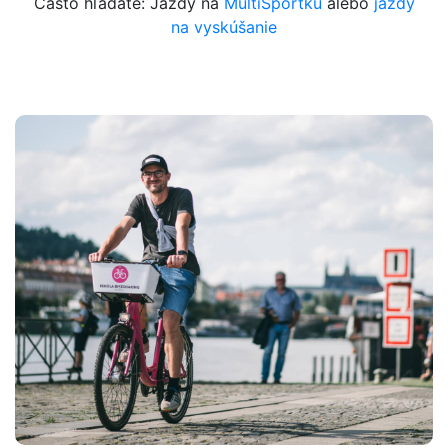
Často hľadáte: Jazdy na
MultiSportku
alebo
jazdy
na vyskúšanie