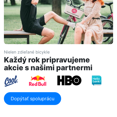
FUNGOVANIE
CENNÍK
PARKOVANIE
ČASTÉ OTÁZKY
Nielen zdieľané bicykle
Každý rok pripravujeme
akcie s našimi partnermi
Dopýtať spoluprácu